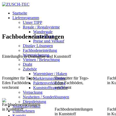
Startseite
Lieferprogramm
Unser TIPP
Regale / Regalsysteme
Wandregale
Fachbodeneinteilungen
Gondelregal
Preise und Verkauf
Display Lösungen
Fachbodeneinteilung
Warensicherung
Einteilungen in Drahtgitter und Kunststoff
Vitrinen / Beleuchtung
Draht
Zubehör
Warenträger / Haken
Frontgitter für Tego-
Trenngitter für Tego-
Fach
Markierungsbänder
Eden Fachböden,
Eden Fachböden,
in Ku
Palettenverkleidung
verchromt
verchromt
Kunststofftragekörbe
Verpackung
Neuheiten / Sonderlösungen
Dienstleistung
Sonderabverkauf
Fachbodeneinteilungen
Fach
Unternehmen
in Kunststoff
in Ku
Kontakt