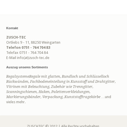
Kontakt
ZUSCH-TEC
Ortliebs 9 - 11, 88250 Weingarten
Telefon 0751 - 764 704 83
Telefax 0751 - 764 704 84
E-Mail info(at)zusch-tec.de
Auszug unseres Sortiments
Regalsysteme
Regale mit glatten, Rundloch und Schlüsselloch
Rückwänden,
Fachbodeneinteilung in Kunsstoff und Drahtgitter,
Vitrinen mit Beleuchtung,
Zubehör
wie Trenngitter,
Scanningschienen,
Haken,
Palettenverkleidungen,
Markierungsbänder,
Verpackung,
Kunststofftragekörbe
…und
vieles mehr.
ZUSCHTEC © 2012 | Alle Rechte vorbehalten.